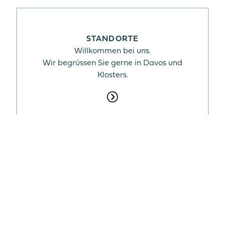
STANDORTE
Willkommen bei uns.
Wir begrüssen Sie gerne in Davos und
Klosters.
ÖFFNUNGSZEITEN
Montag bis Donnerstag
8.00 – 11.30, 13.45 – 17.00 Uhr