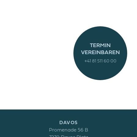
TERMIN
VEREINBAREN
+41 81 511 60 00
DAVOS
Promenade 56 B